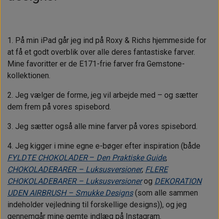
1. På min iPad går jeg ind på Roxy & Richs hjemmeside for
at få et godt overblik over alle deres fantastiske farver.
Mine favoritter er de E171-frie farver fra Gemstone-
kollektionen.
2. Jeg vælger de forme, jeg vil arbejde med – og sætter
dem frem på vores spisebord.
3. Jeg sætter også alle mine farver på vores spisebord.
4. Jeg kigger i mine egne e-bøger efter inspiration (både
FYLDTE CHOKOLADER
–
Den Praktiske Guide
,
CHOKOLADEBARER
– Luksusversioner
,
FLERE
CHOKOLADEBARER
–
Luksusversioner
og
DEKORATION
UDEN AIRBRUSH
– Smukke Designs
(som alle sammen
indeholder vejledning til forskellige designs)), og jeg
gennemgår mine gemte indlæg på Instagram.