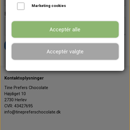
Marketing cookies
Besked *
Acceptér alle
Send
Acceptér valgte
Kontaktoplysninger
Tine Prefers Chocolate
Højdiget 10
2730 Herlev
CVR: 43427695
info@tinepreferschocolate.dk