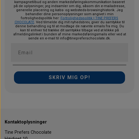
kampagnetilbud og anden markedsføringskommunikation baseret
på de oplysninger, jeg indsamler om dig, såsom din e-mailadresse,
generelle placering og købs- og websteds-browsinghistorik.
Jeg
behandler dine personoplysninger som angivet i min
fortrolighedspolitik her:
Fortrolighedspolitik | TINE PREFERS
CHOCOLATE
. Ved tilmelde dig mit nyhedsbrev, giver du samtykke til
denne behandling og til at modtage de nævnte emails fra mig. Du
kan til enhver tid trække dit samtykke tilbage ved at klikke på
afmeldingslinket i bunden af mine markedsføringsmails eller ved at
sende en e-mail til
info@tinepreferschocolate.dk
.
SKRIV MIG OP!
Kontaktoplysninger
Tine Prefers Chocolate
Højdiget 10