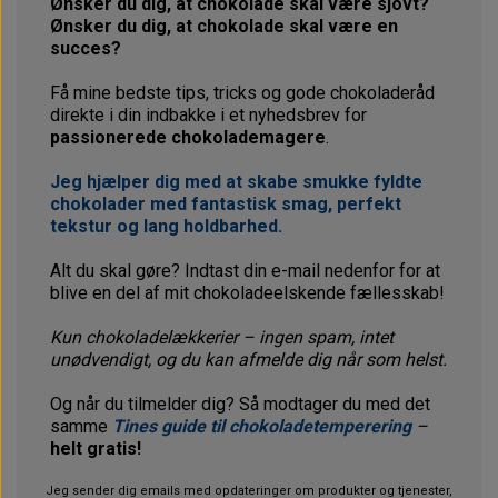
Ønsker du dig, at chokolade skal være sjovt?
Ønsker du dig, at chokolade skal være en
succes?
Få mine bedste tips, tricks og gode chokoladeråd
direkte i din indbakke i et nyhedsbrev for
passionerede chokolademagere
.
Jeg hjælper dig med at skabe smukke fyldte
chokolader med fantastisk smag, perfekt
tekstur og lang holdbarhed.
Alt du skal gøre? Indtast din e-mail nedenfor for at
blive en del af mit chokoladeelskende fællesskab!
Kun chokoladelækkerier – ingen spam, intet
unødvendigt, og du kan afmelde dig når som helst.
Og når du tilmelder dig? Så modtager du med det
samme
Tines guide til chokoladetemperering
–
helt gratis!
Jeg sender dig emails med opdateringer om produkter og tjenester,