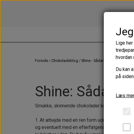
Jeg
TINE PREFERS CHOCOLATE
Lige her
tredjepar
hvordan 
Forside
Chokoladeblog
Shine - Sådan her!
Du kan a
på siden
Shine: Sådan he
Læs mer
Smukke, skinnende chokolader kræver tre ting:
1. At arbejde med en ren form uden ridser. En
og eventuelt med en efterfølgende tur i opvask