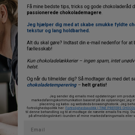
Få mine bedste tips, tricks og gode chokoladeråd di
passionerede chokolademagere
.
Jeg hjælper dig med at skabe smukke fyldte c
tekstur og lang holdbarhed.
Alt du skal gøre? Indtast din e-mail nedenfor for at
fællesskab!
Kun chokoladelækkerier – ingen spam, intet unødv
helst.
Og når du tilmelder dig? Så modtager du med det
chokoladetemperering
–
helt gratis!
Jeg sender dig emails med opdateringer om produkt
markedsføringskommunikation baseret på de oplysninger, jeg i
placering og købs- og websteds-browsinghistorik.
Jeg beha
fortrolighedspolitik her:
Fortrolighedspolitik | TINE PREFERS CHOCO
til denne behandling og til at modtage de nævnte emails fra mig. Du k
på afmeldingslinket i bunden af mine markedsføringsmails eller v