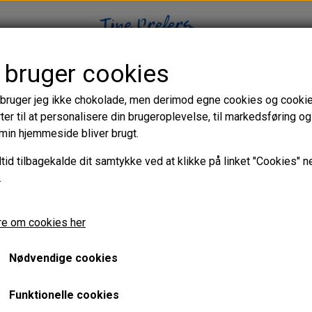
 bruger cookies
WEBSHOP
CHOKOLADEBLOG
ROXY & RICH VIDEOER
 bruger jeg ikke chokolade, men derimod egne cookies og cookie
ter til at personalisere din brugeroplevelse, til markedsføring og t
min hjemmeside bliver brugt.
ltid tilbagekalde dit samtykke ved at klikke på linket "Cookies" n
.
r!
e om cookies her
Nødvendige cookies
 ren form opnås bedst ved at vaske den med varmt vand og sæbe
Funktionelle cookies
emaskinen. En form kan blive ridset, hvis man bruger skarpe