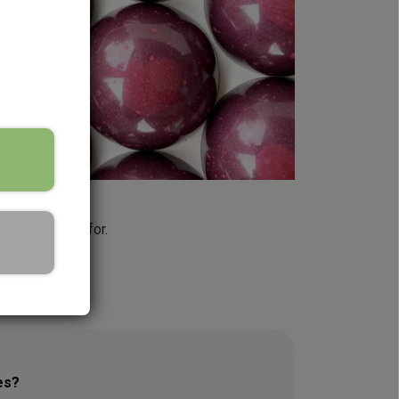
trin nævnt ovenfor.
es?