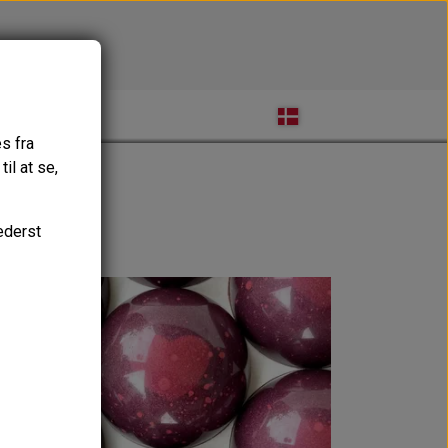
OM MIG
s fra
il at se,
ederst