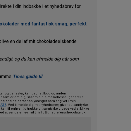
rekte i din indbakke i et nyhedsbrev for
hokolader med fantastisk smag, perfekt
 blive en del af mit chokoladeelskende
endigt, og du kan afmelde dig når som
 samme
Tines guide til
er og tjenester, kampagnetilbud og anden
ndsamler om dig, såsom din e-mailadresse, generelle
ndler dine personoplysninger som angivet i min
LATE
. Ved tilmelde dig mit nyhedsbrev, giver du samtykke
an til enhver tid trække dit samtykke tilbage ved at klikke
ed at sende en e-mail til
info@tinepreferschocolate.dk
.