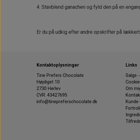
4. Stavblend ganachen og fyld den på en engangs
Er du på udkig efter andre opskrifter på lækkert
Kontaktoplysninger
Links
Tine Prefers Chocolate
Salgs-
Højdiget 10
Cookie
2730 Herlev
Om mi
CVR: 43427695
Kontak
info@tinepreferschocolate.dk
Kunde 
Fortrol
Ingredi
Tilfred