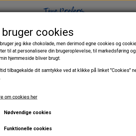
 bruger cookies
WEBSHOP
CHOKOLADEBLOG
ROXY & RICH VIDEOER
 bruger jeg ikke chokolade, men derimod egne cookies og cookie
ter til at personalisere din brugeroplevelse, til markedsføring og t
min hjemmeside bliver brugt.
ganache
ltid tilbagekalde dit samtykke ved at klikke på linket "Cookies" n
.
 ultimative
e om cookies her
Nødvendige cookies
Funktionelle cookies