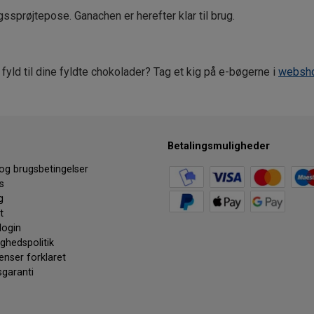
sprøjtepose. Ganachen er herefter klar til brug.
 fyld til dine fyldte chokolader? Tag et kig på e-bøgerne i
websh
Betalingsmuligheder
 og brugsbetingelser
s
g
t
login
ighedspolitik
enser forklaret
sgaranti