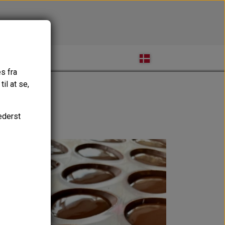
OM MIG
s fra
il at se,
ederst